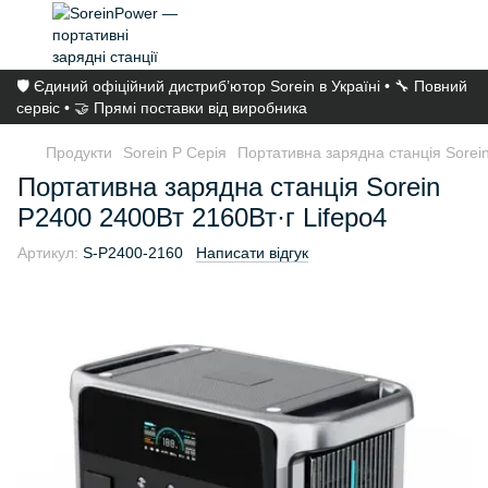
🛡️ Єдиний офіційний дистриб’ютор Sorein в Україні • 🔧 Повний
сервіс • 🤝 Прямі поставки від виробника
Продукти
Sorein P Серія
Портативна зарядна станція Sorei
Портативна зарядна станція Sorein
P2400 2400Вт 2160Вт·г Lifepo4
Артикул:
S-P2400-2160
Написати відгук