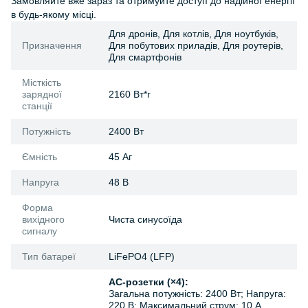
Замовляйте вже зараз та отримуйте доступ до надійної енергії
в будь-якому місці.
Для дронів, Для котлів, Для ноутбуків,
Призначення
Для побутових приладів, Для роутерів,
Для смартфонів
Місткість
зарядної
2160 Вт*г
станції
Потужність
2400 Вт
Ємність
45 Аг
Напруга
48 В
Форма
вихідного
Чиста синусоїда
сигналу
Тип батареї
LiFePO4 (LFP)
AC-розетки (×4):
Загальна потужність: 2400 Вт; Напруга:
220 В; Максимальний струм: 10 А