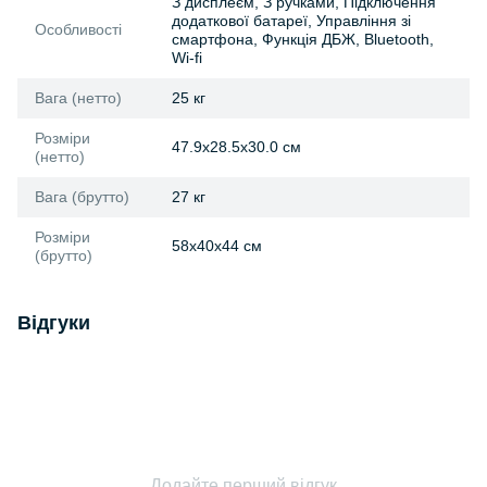
З дисплеєм, З ручками, Підключення
додаткової батареї, Управління зі
Особливості
смартфона, Функція ДБЖ, Bluetooth,
Wi-fi
Вага (нетто)
25 кг
Розміри
47.9x28.5x30.0 см
(нетто)
Вага (брутто)
27 кг
Розміри
58х40х44 см
(брутто)
Відгуки
Додайте перший відгук