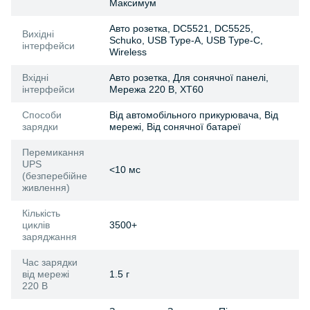
Максимум
Авто розетка, DC5521, DC5525,
Вихідні
Schuko, USB Type-A, USB Type-C,
інтерфейси
Wireless
Вхідні
Авто розетка, Для сонячної панелі,
інтерфейси
Мережа 220 В, XT60
Способи
Від автомобільного прикурювача, Від
зарядки
мережі, Від сонячної батареї
Перемикання
UPS
<10 мс
(безперебійне
живлення)
Кількість
циклів
3500+
заряджання
Час зарядки
від мережі
1.5 г
220 В