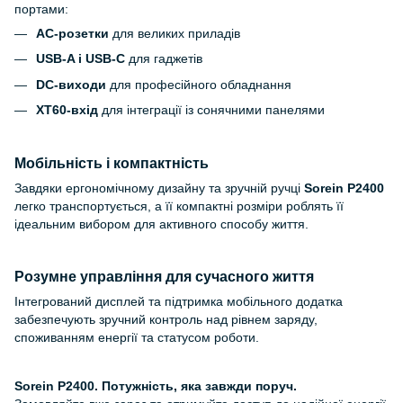
портами:
AC-розетки
для великих приладів
USB-A і USB-C
для гаджетів
DC-виходи
для професійного обладнання
XT60-вхід
для інтеграції із сонячними панелями
Мобільність і компактність
Завдяки ергономічному дизайну та зручній ручці
Sorein P2400
легко транспортується, а її компактні розміри роблять її
ідеальним вибором для активного способу життя.
Розумне управління для сучасного життя
Інтегрований дисплей та підтримка мобільного додатка
забезпечують зручний контроль над рівнем заряду,
споживанням енергії та статусом роботи.
Sorein P2400. Потужність, яка завжди поруч.