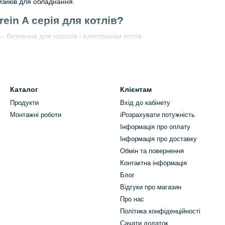
ризиків для обладнання.
ein A серія для котлів?
 безпечна для насосів і електроніки котла
ужність
— витримує запуск насосів
єве перемикання при відключенні світла
а
— ідеально для квартири чи будинку
Каталог
Клієнтам
— захист від перепадів
Продукти
Вхід до кабінету
лькох пристроїв
Монтажні роботи
ℹ️Розрахувати потужність
Інформація про оплату
лів підходять?
Інформація про доставку
урні та одноконтурні)
Обмін та повернення
Контактна інформація
Блог
Відгуки про магазин
Про нас
олери
Політика конфіденційності
чутливі до якості струму, тому дешеві альтернативи або генератори
Сачати додаток