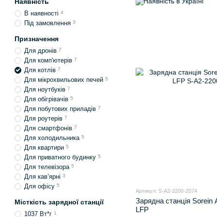
Наявність
В наявності
4
Під замовлення
3
Призначення
Для дронів
7
Для комп'ютерів
7
Для котлів
7
Для мікрохвильових печей
5
Для ноутбуків
7
Для обігрівачів
5
Для побутових приладів
7
Для роутерів
7
Для смартфонів
7
Для холодильника
5
Для квартири
5
Для приватного будинку
5
Для телевізора
5
Для кав’ярні
3
Для офісу
5
Артикул: S-A2-2200-2074
Зарядна станція Sorein 
Місткість зарядної станції
LFP
1037 Вт*г
1