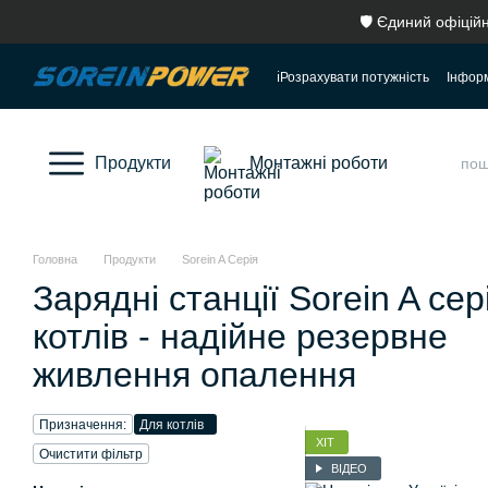
Перейти до основного контенту
🛡️ Єдиний офіцій
ℹ️Розрахувати потужність
Інформ
Відгуки про магазин
Про нас
Як обрати портативну електрос
Продукти
Монтажні роботи
Головна
Продукти
Sorein A Серія
Зарядні станції Sorein A сер
котлів - надійне резервне
живлення опалення
Призначення:
Для котлів
ХІТ
Очистити фільтр
ВІДЕО