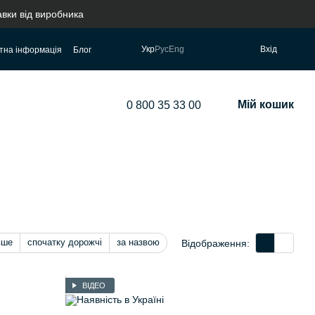
авки від виробника
Укр
Рус
Eng
Вхід
тна інформація
Блог
Мій кошик
0 800 35 33 00
вше
спочатку дорожчі
за назвою
Відображення:
ВІДЕО