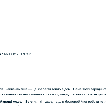
A7 6600Вт 7517Вт·г
ія, найважливіше — це зберегти тепло в домі. Саме тому зарядні с
 живлення систем опалення: газових, твердопаливних та електрични
айкращі моделі Sorein
, які підходять для безперебійної роботи кот