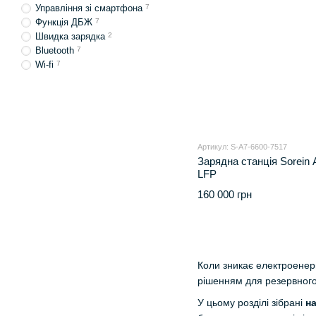
Управління зі смартфона
7
Функція ДБЖ
7
Швидка зарядка
2
Bluetooth
7
Wi-fi
7
Артикул: S-A7-6600-7517
Зарядна станція Sorein 
LFP
160 000 грн
Коли зникає електроенерг
рішенням для резервного
У цьому розділі зібрані
н