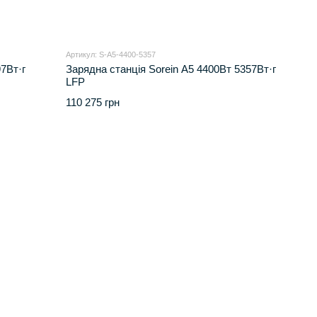
Артикул: S-A5-4400-5357
7Вт·г
Зарядна станція Sorein A5 4400Вт 5357Вт·г
LFP
110 275 грн