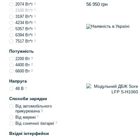
56 950 грн
2074 Вт*г
1
2160 Вт*г
0
3197 Вт*г
1
4234 Вт*г
1
5357 Вт*г
1
6394 Вт*г
1
7517 Вт*г
1
Потужність
2200 Вт
3
4400 Вт
2
6600 Вт
2
Напруга
48 В
7
Способи зарядки
Від автомобільного
прикурювача
3
Від мережі
7
Від сонячної батареї
7
Вхідні інтерфейси