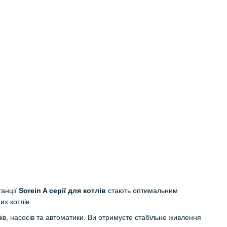
танції
Sorein A серії для котлів
стають оптимальним
х котлів.
лів, насосів та автоматики. Ви отримуєте стабільне живлення