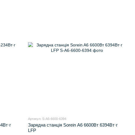
Артикул: S-A6-6600-6394
4Вт·г
Зарядна станція Sorein A6 6600Вт 6394Вт·г
LFP