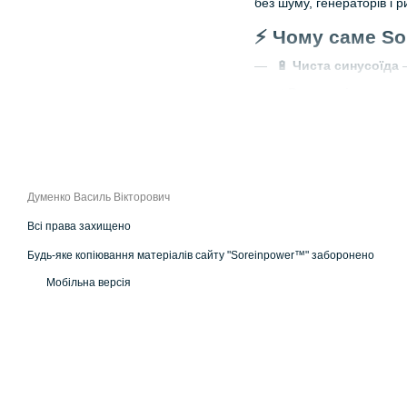
без шуму, генераторів і 
⚡ Чому саме Sor
🔋
Чиста синусоїда
—
⚡
Висока пікова пот
🔄
UPS режим
— митт
🔇
Безшумна робот
🌡️
Стабільна напруга
Думенко Василь Вікторович
🔌
Підключення декі
Всі права захищено
🔥 Для яких кот
Будь-яке копіювання матеріалів сайту "Soreinpower™" заборонено
Газові котли (двоконт
Мобільна версія
Твердопаливні котли
Електричні котли
Циркуляційні насоси
Автоматика та контр
Важливо:
сучасні котли 