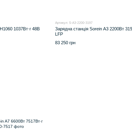
Артикул: S-A3-2200-3197
H1060 1037Вт·г 48В
Зарядна станція Sorein A3 2200Вт 319
LFP
83 250 грн