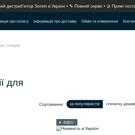
ний дистриб’ютор Sorein в Україні • 🔧 Повний сервіс • 🤝 Прямі пост
ація про оплату
Інформація про доставку
Обмін та повернення
Контак
Політика конфіденційності
Сачати додаток
танцію: повний гід перед покупкою
ії для
за популярністю
спочатку деше
Сортування:
ВІДЕО