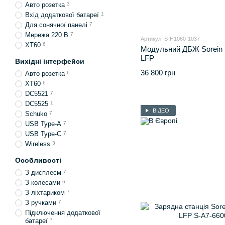
Авто розетка
3
Вхід додаткової батареї
1
Для сонячної панелі
7
Мережа 220 В
7
Артикул: S-H1060-1037
XT60
6
Модульний ДБЖ Sorein 
LFP
Вихідні інтерфейси
36 800 грн
Авто розетка
6
ХТ60
6
DC5521
7
DC5525
1
ВІДЕО
Schuko
7
USB Type-A
7
USB Type-C
7
Wireless
3
Особливості
З дисплеєм
7
З колесами
6
З ліхтариком
7
З ручками
7
Підключення додаткової
батареї
7