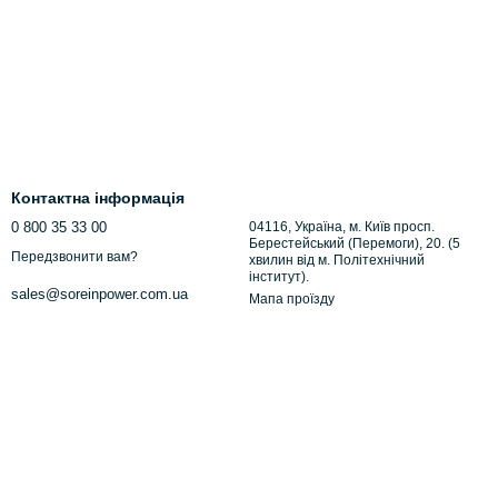
Контактна інформація
0 800 35 33 00
04116, Україна, м. Київ просп.
Берестейський (Перемоги), 20. (5
Передзвонити вам?
хвилин від м. Політехнічний
інститут).
sales@soreinpower.com.ua
Мапа проїзду
 можуть пошкодити плату. Sorein забезпечує стабільне